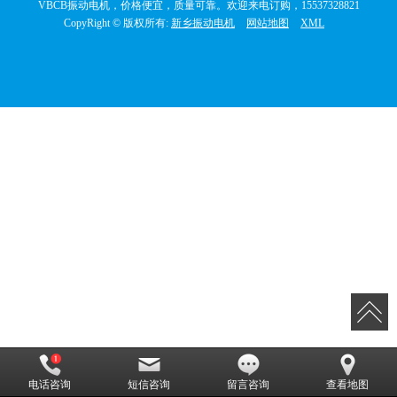
VBCB振动电机，价格便宜，质量可靠。欢迎来电订购，15537328821
CopyRight © 版权所有:
新乡振动电机
网站地图
XML
电话咨询
短信咨询
留言咨询
查看地图