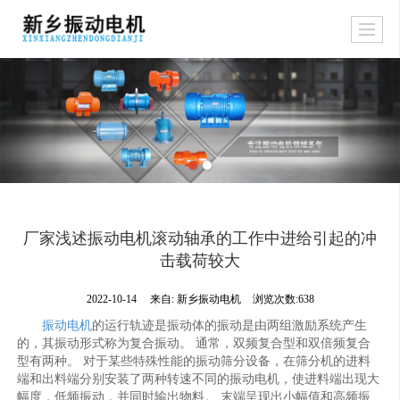
厂家浅述振动电机滚动轴承的工作中进给引起的冲
击载荷较大
2022-10-14
来自:
新乡振动电机
浏览次数:638
振动电机
的运行轨迹是振动体的振动是由两组激励系统产生
的，其振动形式称为复合振动。 通常，双频复合型和双倍频复合
型有两种。 对于某些特殊性能的振动筛分设备，在筛分机的进料
端和出料端分别安装了两种转速不同的振动电机，使进料端出现大
幅度，低频振动，并同时输出物料。 末端呈现出小幅值和高频振