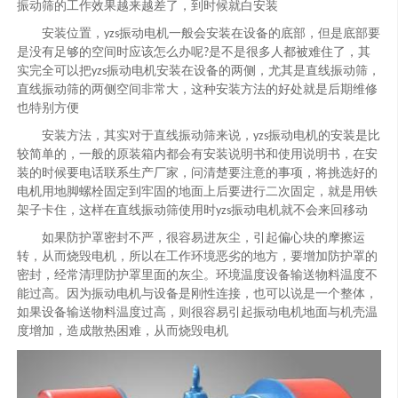
振动筛的工作效果越来越差了，到时候就白安装
安装位置，
振动电机一般会安装在设备的底部，但是底部要
yzs
是没有足够的空间时应该怎么办呢
是不是很多人都被难住了，其
?
实完全可以把
振动电机安装在设备的两侧，尤其是直线振动筛，
yzs
直线振动筛的两侧空间非常大，这种安装方法的好处就是后期维修
也特别方便
安装方法，其实对于直线振动筛来说，
振动电机的安装是比
yzs
较简单的，一般的原装箱内都会有安装说明书和使用说明书，在安
装的时候要电话联系生产厂家，问清楚要注意的事项，将挑选好的
电机用地脚螺栓固定到牢固的地面上后要进行二次固定，就是用铁
架子卡住，这样在直线振动筛使用时
振动电机就不会来回移动
yzs
如果防护罩密封不严，很容易进灰尘，引起偏心块的摩擦运
转，从而烧毁电机
，
所以在工作环境恶劣的地方，要增加防护罩的
密封，经常清理防护罩里面的灰尘。环境温度设备输送物料温度不
能过高。因为振动电机与设备是刚性连接，也可以说是一个整体，
如果设备输送物料温度过高，则很容易引起振动电机地面与机壳温
度增加，造成散热困难，从而烧毁电机